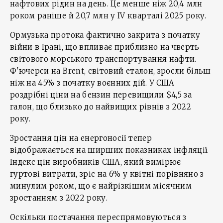
нафтових рідин на день. Це менше ніж 20,4 млн
роком раніше й 20,7 млн у ІV кварталі 2025 року.
Ормузька протока фактично закрита з початку
війни в Ірані, що впливає приблизно на чверть
світового морського транспортування нафти.
Ф'ючерси на Brent, світовий еталон, зросли більш
ніж на 45% з початку воєнних дій. У США
роздрібні ціни на бензин перевищили $4,5 за
галон, що близько до найвищих рівнів з 2022
року.
Зростання цін на енергоносії тепер
відображається на ширших показниках інфляції.
Індекс цін виробників США, який вимірює
гуртові витрати, зріс на 6% у квітні порівняно з
минулим роком, що є найрізкішим місячним
зростанням з 2022 року.
Оскільки постачання переспрямовуються з