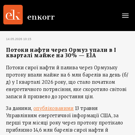
Togg
navi
14.05.2026 10:15
Потоки нафти через Ормуз упали в І
кварталі майже на 30% — EIA
Потоки сирої нафти й палива через Ормузьку
протоку впали майже на 6 млн барелів на день (б/
д) у І кварталі 2026 року, що стало початком
енергетичного потрясіння, яке скоротило світові
запаси й призвело до зростання цін.
За даними,
опублікованими
13 травня
Управлінням енергетичної інформації США, за
перші три місяці року через протоку протікало
приблизно 14,6 млн барелів сирої нафти й