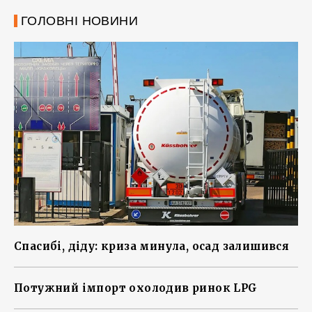
ГОЛОВНІ НОВИНИ
Спасибі, діду: криза минула, осад залишився
Потужний імпорт охолодив ринок LPG