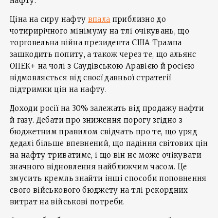
нафту.
Ціна на сиру нафту
впала
приблизно до
чотирирічного мінімуму на тлі очікувань, що
торговельна війна президента США Трампа
зашкодить попиту, а також через те, що альянс
ОПЕК+ на чолі з Саудівською Аравією й росією
відмовляється від своєї давньої стратегії
підтримки цін на нафту.
Доходи росії на 30% залежать від продажу нафти
й газу. Дебати про зниження порогу згідно з
бюджетним правилом свідчать про те, що уряд
дедалі більше впевнений, що падіння світових цін
на нафту триватиме, і що він не може очікувати
значного відновлення найближчим часом. Це
змусить кремль знайти інші способи поповнення
свого військового бюджету на тлі рекордних
витрат на військові потреби.