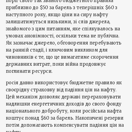
поріг свого так званого бюджетного правила
приблизно до $50 за барель з теперішніх $60 з
наступного року, якщо ціни на сиру нафту
залишатимуться низькими, зі слів джерела,
знайомого з цим питанням, яке спілкувалось на
умовах анонімності, оскільки тема не публічна.
Як зазначає джерело, обговорення перебувають
на ранній стадії, і ключовим викликом для
чиновників є те, що це вимагатиме скорочення
державних витрат, поки війна продовжує
поглинати ресурси.
росія давно використовує бюджетне правило як
своєрідну страховку від падіння цін на нафту.
Цей механізм дозволяє державі перераховувати
надлишки енергетичних доходів до свого фонду
національного добробуту, коли російська нафта
коштує понад $60 за барель. Накопичені резерви
потім допомагають компенсувати падіння цін на