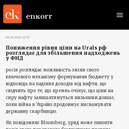
Togg
navi
06.05.2025 11:53
Пониження рівня ціни на Urals рф
розглядає для збільшення надходжень
у ФНД
росія розглядає можливість зміни свого
ключового механізму формування бюджету у
відповідь на падіння доходів від нафти, що
свідчить про те, що кремль очікує, що ціни на
сиру нафту залишатимуться низькими довше,
поки війна в Україні продовжує виснажувати
державну скарбницю.
Як повідомляє Bloomberg, уряд може знизити