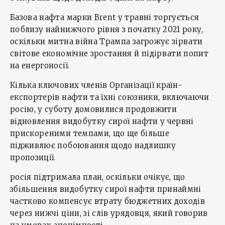
Базова нафта марки Brent у травні торгується
поблизу найнижчого рівня з початку 2021 року,
оскільки митна війна Трампа загрожує зірвати
світове економічне зростання й підірвати попит
на енергоносії.
Кілька ключових членів Організації країн-
експортерів нафти та їхні союзники, включаючи
росію, у суботу домовилися продовжити
відновлення видобутку сирої нафти у червні
прискореними темпами, що ще більше
підживлює побоювання щодо надлишку
пропозиції.
росія підтримала план, оскільки очікує, що
збільшення видобутку сирої нафти принаймні
частково компенсує втрату бюджетних доходів
через нижчі ціни, зі слів урядовця, який говорив