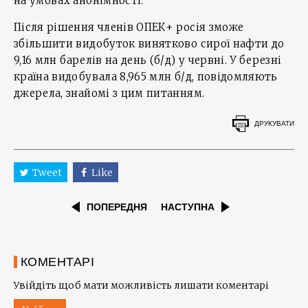
на умовах анонімності.
Після рішення членів ОПЕК+ росія зможе
збільшити видобуток винятково сирої нафти до
9,16 млн барелів на день (б/д) у червні. У березні
країна видобувала 8,965 млн б/д, повідомляють
джерела, знайомі з цим питанням.
ДРУКУВАТИ
Tweet
Like
ПОПЕРЕДНЯ
НАСТУПНА
КОМЕНТАРІ
Увійдіть щоб мати можливість лишати коментарі