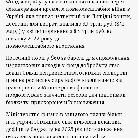
Фонд добробуту вже сильно виснажений через
фінансування кремлем повномасштабної війни в
Україні, яка триває четвертий рік. Ліквідні кошти,
доступні для витрат, впали до 3,3 трлн руб. ($41
млрд) у квітні порівняно з 8,4 трлн руб. на
початку 2022 року, до
повномасштабного вторгнення.
Поточний поріг у $60 за барель для спрямування
надлишкових доходів у фонд добробуту стає
дедалі більш неприйнятним, оскільки експортні
ціни на російську сиру нафту впали нижче від
цього рівня, а Міністерство фінансів
продовжувало залучати резерви для підтримки
бюджету, прискорюючи їх виснаження.
Міністерство фінансів минулого тижня більш
ніж утричі збільшило свій цільовий показник
дефіциту бюджету на 2025 рік після зниження
очікувань щодо доходів і ціни на нафту.