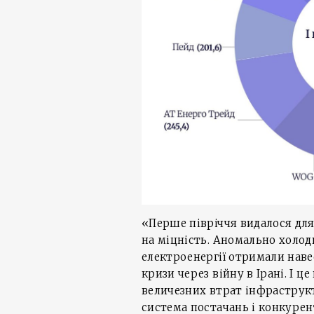
«Перше півріччя видалося дл
на міцність. Аномально холод
електроенергії отримали наве
кризи через війну в Ірані. І ц
величезних втрат інфраструк
система постачань і конкуре