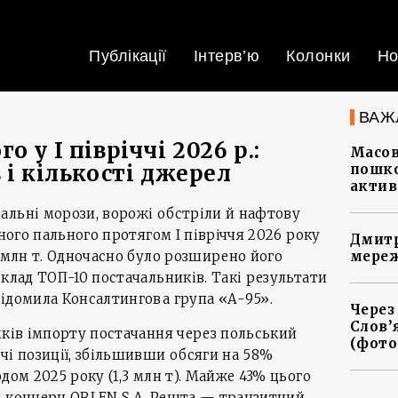
Публікації
Інтерв’ю
Колонки
Но
ВАЖ
 у I півріччі 2026 р.:
Масов
 і кількості джерел
пошко
актив
альні морози, ворожі обстріли й нафтову
ьного пального протягом І півріччя 2026 року
Дмитр
3 млн т. Одночасно було розширено його
мереж
склад ТОП-10 постачальників. Такі результати
ідомила Консалтингова група «А-95».
Через
Слов’
мків імпорту постачання через польський
(фото
чі позиції, збільшивши обсяги на 58%
дом 2025 року (1,3 млн т). Майже 43% цього
й концерн ORLEN S.A. Решта — транзитний