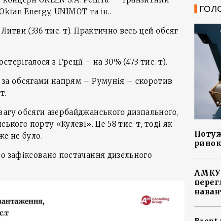
ГОЛ
 Oktan Energy, UNIMOT та ін..
Литви (336 тис. т). Практично весь цей обсяг
терігалося з Греції – на 30% (473 тис. т).
 за обсягами напрям – Румунія – скоротив
т.
вагу обсяги азербайджанського дизпального,
ького порту «Кулеві». Це 58 тис. т, тоді як
Потуж
же не було.
ринок
ло зафіксовано постачання дизельного
АМКУ 
перег
наван