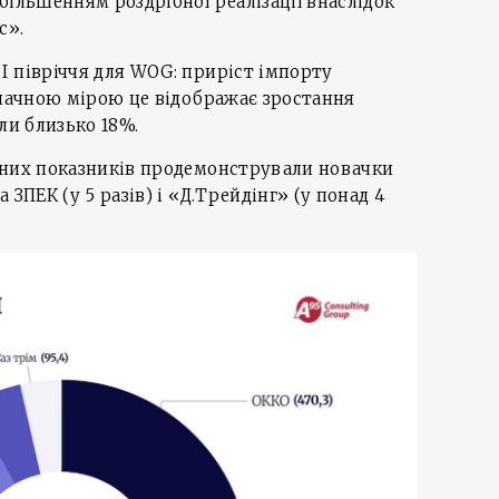
більшенням роздрібної реалізації внаслідок
с».
 півріччя для WOG: приріст імпорту
значною мірою це відображає зростання
ли близько 18%.
чних показників продемонстрували новачки
 ЗПЕК (у 5 разів) і «Д.Трейдінг» (у понад 4