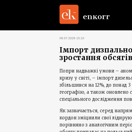
09.07.2026 15:10
Імпорт дизпального
зростання обсягів
Попри надважкі умови – аном
кризу у світі, – імпорт дизел
збільшився на 12%, до понад 
географію, а також оновлено 
спеціального дослідження пов
Як зазначається, серед напря
кордон зміцнили свої лідирую
порівняно з аналогічним періо
обсягу припадає на польськи