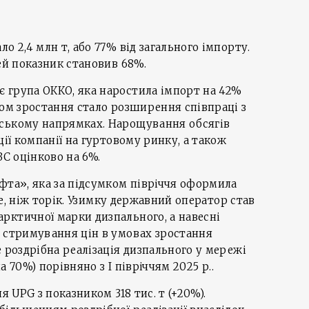
о 2,4 млн т, або 77% від загального імпорту.
ей показник становив 68%.
 група ОККО, яка наростила імпорт на 42%
ком зростання стало розширення співпраці з
ському напрямках. Нарощування обсягів
ції компанії на гуртовому ринку, а також
ЗС оцінково на 6%.
фта», яка за підсумком півріччя оформила
ьше, ніж торік. Узимку державний оператор став
рктичної марки дизпального, а навесні
і стримування цін в умовах зростання
е роздрібна реалізація дизпального у мережі
на 70%) порівняно з І півріччям 2025 р..
я UPG з показником 318 тис. т (+20%).