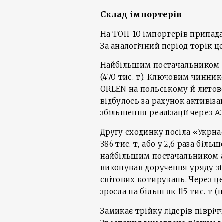
Склад імпортерів
На ТОП-10 імпортерів припадал
За аналогічний період торік ц
Найбільшим постачальником є
(470 тис. т). Ключовим чинни
ORLEN на польському й литов
відбулось за рахунок активіза
збільшення реалізації через А
Другу сходинку посіла «Укрна
386 тис. т, або у 2,6 раза біл
найбільшим постачальником а
виконував доручення уряду з
світових котирувань. Через ц
зросла на більш як 115 тис. т (
Замикає трійку лідерів піврічч