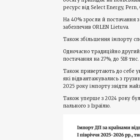
ресурс від Select Energy, Pern,
На 40% зросли й постачання з 
забезпечив ORLEN Lietuva.
Також збільшення імпорту спос
Одночасно традиційно другий
постачання на 27%, до 518 тис. 
Також привертають до себе у
які відвантажувались з грузинс
2025 року імпорту звідти май
Також уперше з 2024 року бу
пального з Ізраїлю.