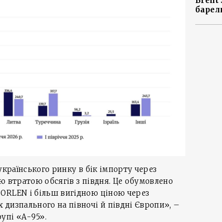
Brent
барел
українського ринку в бік імпорту через
ю втратою обсягів з півдня. Це обумовлено
ORLEN і більш вигідною ціною через
дизпального на півночі й півдні Європи», –
рупі «А-95».