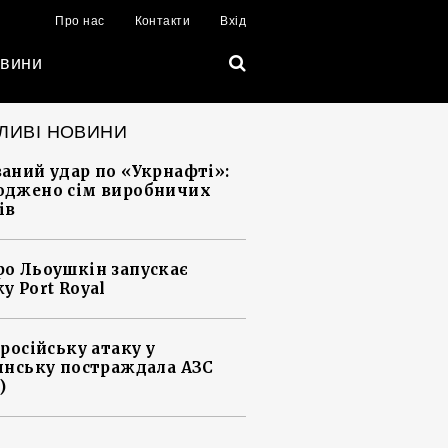
Про нас
Контакти
Вхід
вини
ЛИВІ НОВИНИ
аний удар по «Укрнафті»:
джено сім виробничих
ів
о Льоушкін запускає
у Port Royal
 російську атаку у
янську постраждала АЗС
)