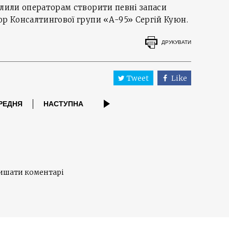
олили операторам створити певні запаси
ор Консалтингової групи «А-95» Сергій Куюн.
ДРУКУВАТИ
Tweet
Like
РЕДНЯ
НАСТУПНА
лишати коментарі