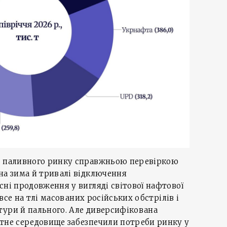
я паливного ринку справжньою перевіркою
на зима й тривалі відключення
сні продовження у вигляді світової нафтової
е все на тлі масованих російських обстрілів і
тури й пального. Але диверсифікована
нтне середовище забезпечили потреби ринку у