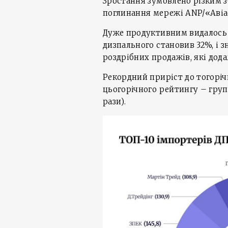
Зростання зумовлено різким з
поглинання мережі ANP/«Авіа
Дуже продуктивним видалось I
дизпального становив 32%, і 
роздрібних продажів, які дода
Рекордний приріст до тогорі
цьогорічного рейтингу – група
рази).