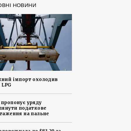
ОВНІ НОВИНИ
ний імпорт охолодив
 LPG
пропонує уряду
лянути податкове
таження на пальне