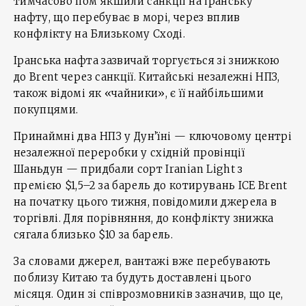
тимчасово пом’якшили санкції на іранську
нафту, що перебуває в морі, через вплив
конфлікту на Близькому Сході.
Іранська нафта зазвичай торгується зі знижкою
до Brent через санкції. Китайські незалежні НПЗ,
також відомі як «чайники», є її найбільшими
покупцями.
Принаймні два НПЗ у Дун’їні — ключовому центрі
незалежної переробки у східній провінції
Шаньдун — придбали сорт Iranian Light з
премією $1,5–2 за барель до котирувань ICE Brent
на початку цього тижня, повідомили джерела в
торгівлі. Для порівняння, до конфлікту знижка
сягала близько $10 за барель.
За словами джерел, вантажі вже перебувають
поблизу Китаю та будуть доставлені цього
місяця. Один зі співрозмовників зазначив, що це,