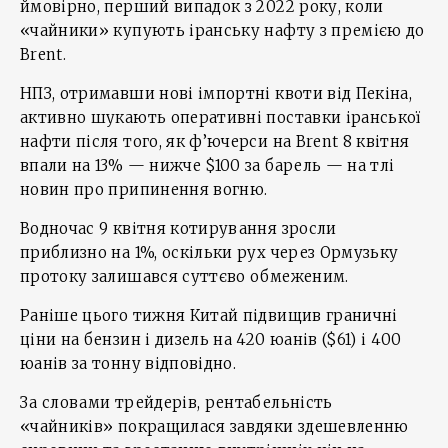
ймовірно, перший випадок з 2022 року, коли
«чайники» купують іранську нафту з премією до
Brent.
НПЗ, отримавши нові імпортні квоти від Пекіна,
активно шукають оперативні поставки іранської
нафти після того, як ф’ючерси на Brent 8 квітня
впали на 13% — нижче $100 за барель — на тлі
новин про припинення вогню.
Водночас 9 квітня котирування зросли
приблизно на 1%, оскільки рух через Ормузьку
протоку залишався суттєво обмеженим.
Раніше цього тижня Китай підвищив граничні
ціни на бензин і дизель на 420 юанів ($61) і 400
юанів за тонну відповідно.
За словами трейдерів, рентабельність
«чайників» покращилася завдяки здешевленню