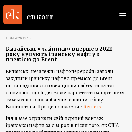
Togg
navi
10.04.2026 12:10
Китайські «чайники» вперше з 2022
року купують іранську нафту з
премією до Brent
Китайські незалежні нафтопереробні заводи
закупили іранську нафту з премією до Brent
після падіння світових цін на нафту та на тлі
очікувань, що Індія може наростити імпорт після
тимчасового послаблення санкцій з боку
Вашингтона. Про це повідомляє
Reuters
.
Індія має отримати свій перший вантаж
іранської нафти за сім років після того, як США