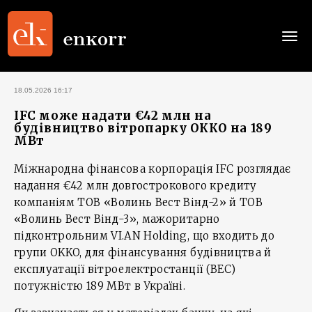
Togg
navi
18.05.2026 16:17
IFC може надати €42 млн на
будівництво вітропарку ОККО на 189
МВт
Міжнародна фінансова корпорація IFC розглядає
надання €42 млн довгострокового кредиту
компаніям ТОВ «Волинь Вест Вінд-2» й ТОВ
«Волинь Вест Вінд-3», мажоритарно
підконтрольним VI.AN Holding, що входить до
групи OKKO, для фінансування будівництва й
експлуатації вітроелектростанції (ВЕС)
потужністю 189 МВт в Україні.