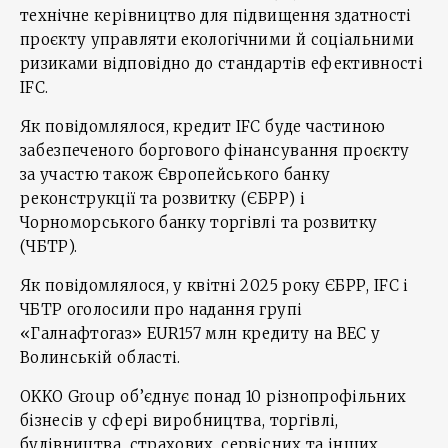
технічне керівництво для підвищення здатності
проєкту управляти екологічними й соціальними
ризиками відповідно до стандартів ефективності
IFC.
Як повідомлялося, кредит IFC буде частиною
забезпеченого боргового фінансування проєкту
за участю також Європейського банку
реконструкції та розвитку (ЄБРР) і
Чорноморського банку торгівлі та розвитку
(ЧБТР).
Як повідомлялося, у квітні 2025 року ЄБРР, IFC і
ЧБТР оголосили про надання групі
«Галнафтогаз» EUR157 млн кредиту на ВЕС у
Волинській області.
OKKO Group об’єднує понад 10 різнопрофільних
бізнесів у сфері виробництва, торгівлі,
будівництва, страхових, сервісних та інших