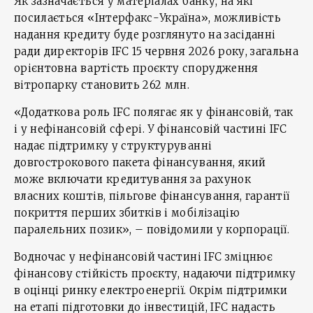
Як зазначається у матеріалах банку, на які
посилається «Інтерфакс-Україна», можливість
надання кредиту буде розглянуто на засіданні
ради директорів IFC 15 червня 2026 року, загальна
орієнтовна вартість проєкту спорудження
вітропарку становить 262 млн.
«Додаткова роль IFC полягає як у фінансовій, так
і у нефінансовій сфері. У фінансовій частині IFC
надає підтримку у структуруванні
довгострокового пакета фінансування, який
може включати кредитування за рахунок
власних коштів, пільгове фінансування, гарантії
покриття перших збитків і мобілізацію
паралельних позик», – повідомили у корпорації.
Водночас у нефінансовій частині IFC зміцнює
фінансову стійкість проєкту, надаючи підтримку
в оцінці ринку електроенергії. Окрім підтримки
на етапі підготовки до інвестицій, IFC надасть