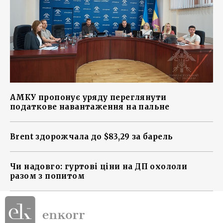
АМКУ пропонує уряду переглянути
податкове навантаження на пальне
Brent здорожчала до $83,29 за барель
Чи надовго: гуртові ціни на ДП охололи
разом з попитом