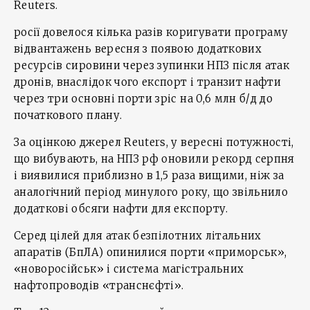
Reuters.
росії довелося кілька разів коригувати програму
відвантажень вересня з появою додаткових
ресурсів сировини через зупинки НПЗ після атак
дронів, внаслідок чого експорт і транзит нафти
через три основні порти зріс на 0,6 млн б/д до
початкового плану.
За оцінкою джерел Reuters, у вересні потужності,
що вибувають, на НПЗ рф оновили рекорд серпня
і виявилися приблизно в 1,5 раза вищими, ніж за
аналогічний період минулого року, що звільнило
додаткові обсяги нафти для експорту.
Серед цілей для атак безпілотних літальних
апаратів (БпЛА) опинилися порти «приморськ»,
«новоросійськ» і система магістральних
нафтопроводів «транснєфті».