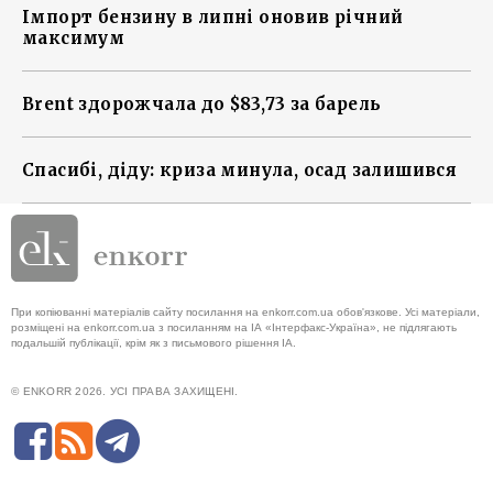
Імпорт бензину в липні оновив річний
максимум
Brent здорожчала до $83,73 за барель
Спасибі, діду: криза минула, осад залишився
При копіюванні матеріалів сайту посилання на enkorr.com.ua обов'язкове. Усі матеріали,
розміщені на enkorr.com.ua з посиланням на ІА «Інтерфакс-Україна», не підлягають
подальшій публікації, крім як з письмового рішення ІА.
© ENKORR 2026. УСІ ПРАВА ЗАХИЩЕНІ.