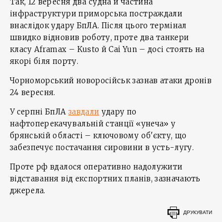
Так, 12 вересня два судна й частина
інфраструктури приморська постраждали
внаслідок удару БпЛА. Після цього термінал
швидко відновив роботу, проте два танкери
класу Aframax – Kusto й Cai Yun – досі стоять на
якорі біля порту.
Чорноморський новоросійськ зазнав атаки дронів
24 вересня.
У серпні БпЛА
завдали
удару по
нафтоперекачувальній станції «унеча» у
брянській області – ключовому об'єкту, що
забезпечує постачання сировини в усть-лугу.
Проте рф вдалося оперативно надолужити
відставання від експортних планів, зазначають
джерела.
ДРУКУВАТИ