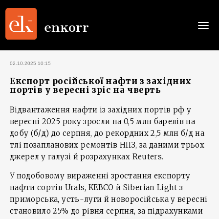
Togg
navi
02.10.2025 10:15
Експорт російської нафти з західних
портів у вересні зріс на чверть
Відвантаження нафти із західних портів рф у
вересні 2025 року зросли на 0,5 млн барелів на
добу (б/д) до серпня, до рекордних 2,5 млн б/д на
тлі позапланових ремонтів НПЗ, за даними трьох
джерел у галузі й розрахунках Reuters.
У подобовому вираженні зростання експорту
нафти сортів Urals, KEBCO й Siberian Light з
приморська, усть-луги й новоросійська у вересні
становило 25% до рівня серпня, за підрахунками