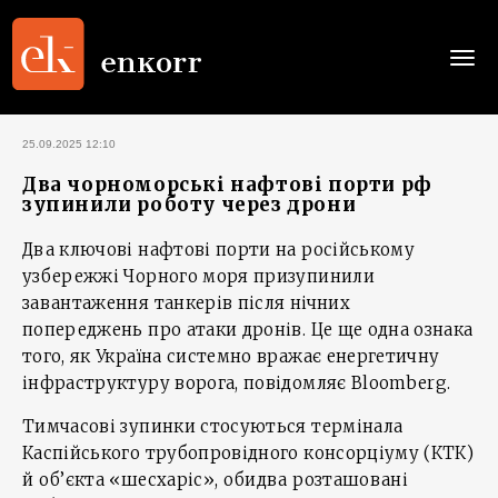
Togg
navi
25.09.2025 12:10
Два чорноморські нафтові порти рф
зупинили роботу через дрони
Два ключові нафтові порти на російському
узбережжі Чорного моря призупинили
завантаження танкерів після нічних
попереджень про атаки дронів. Це ще одна ознака
того, як Україна системно вражає енергетичну
інфраструктуру ворога, повідомляє Bloomberg.
Тимчасові зупинки стосуються термінала
Каспійського трубопровідного консорціуму (КТК)
й об’єкта «шесхаріс», обидва розташовані