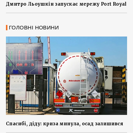
Дмитро Льоушкін запускає мережу Port Royal
ГОЛОВНІ НОВИНИ
Спасибі, діду: криза минула, осад залишився