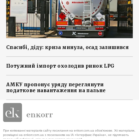
Спасибі, діду: криза минула, осад залишився
Потужний імпорт охолодив ринок LPG
АМКУ пропонує уряду переглянути
податкове навантаження на пальне
При копіюванні матеріалів сайту посилання на enkorr.com.ua обов'язкове. Усі матеріали,
розміщені на enkorr.com.ua з посиланням на ІА «Інтерфакс-Україна», не підлягають