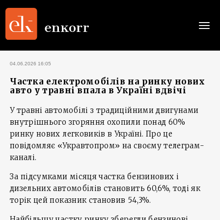
Togg
navi
04.06.2026 16:05
Частка електромобілів на ринку нових
авто у травні впала в Україні вдвічі
У травні автомобілі з традиційними двигунами
внутрішнього згоряння охопили понад 60%
ринку нових легковиків в Україні. Про це
повідомляє «Укравтопром» на своєму телеграм-
каналі.
За підсумками місяця частка бензинових і
дизельних автомобілів становить 60,6%, тоді як
торік цей показник становив 54,3%.
Найбільшу частку ринку зберегли бензинові