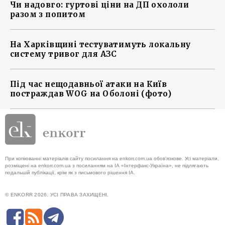
Чи надовго: гуртові ціни на ДП охололи
разом з попитом
На Харківщині тестуватимуть локальну
систему тривог для АЗС
Під час нещодавньої атаки на Київ
постраждав WOG на Оболоні (фото)
При копіюванні матеріалів сайту посилання на enkorr.com.ua обов'язкове. Усі матеріали,
розміщені на enkorr.com.ua з посиланням на ІА «Інтерфакс-Україна», не підлягають
подальшій публікації, крім як з письмового рішення ІА.
© ENKORR 2026. УСІ ПРАВА ЗАХИЩЕНІ.