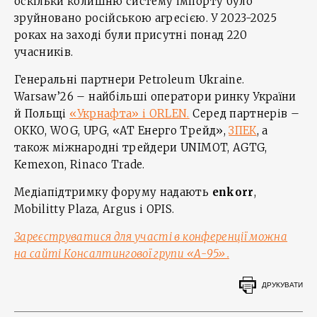
оскільки колишню систему імпорту було
зруйновано російською агресією. У 2023-2025
роках на заході були присутні понад 220
учасників.
Генеральні партнери Petroleum Ukraine.
Warsaw’26 – найбільші оператори ринку України
й Польщі
«Укрнафта» і ORLEN.
Серед партнерів –
ОККО, WOG, UPG, «АТ Енерго Трейд»,
ЗПЕК
, а
також міжнародні трейдери UNIMOT, AGTG,
Kemexon, Rinaco Trade.
Медіапідтримку форуму надають
enkorr
,
Mobilitty Plaza, Argus і OPIS.
Зареєструватися для участі в конференції можна
на сайті Консалтингової групи «А-95».
ДРУКУВАТИ