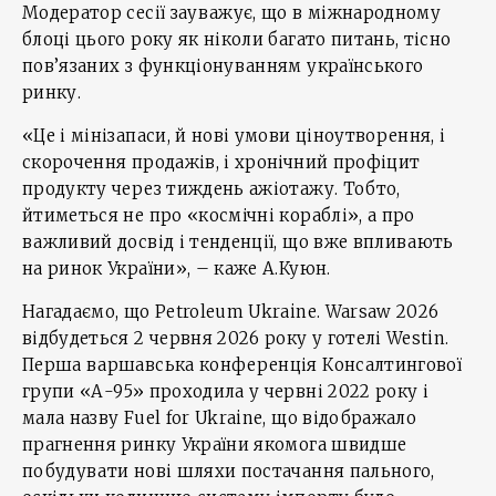
Модератор сесії зауважує, що в міжнародному
блоці цього року як ніколи багато питань, тісно
пов’язаних з функціонуванням українського
ринку.
«Це і мінізапаси, й нові умови ціноутворення, і
скорочення продажів, і хронічний профіцит
продукту через тиждень ажіотажу. Тобто,
йтиметься не про «космічні кораблі», а про
важливий досвід і тенденції, що вже впливають
на ринок України», – каже А.Куюн.
Нагадаємо, що Petroleum Ukraine. Warsaw 2026
відбудеться 2 червня 2026 року у готелі Westin.
Перша варшавська конференція Консалтингової
групи «А-95» проходила у червні 2022 року і
мала назву Fuel for Ukraine, що відображало
прагнення ринку України якомога швидше
побудувати нові шляхи постачання пального,