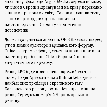
аналітику, фахівець Argus Media зокрема покаже,
як ціни в Європі відреагували на кризу порівняно
з іншими регіонами світу. Також у плані виступу
— вплив рекордних цін на попит на
нафтопродукти в Європі у стратегічній
перспективі.
До сесії долучиться аналітик OPIS Джеймі Лінарес,
уже відомий аудиторії варшавського форуму.
Спікер зокрема сфокусується на впливі кризи на
нафтоперероблення США і Європи й процес
енергетичного переходу.
Ринку LPG буде присвячено окремий слот, в
якому Надія Артеменкова з Bulmarket, одного з
найбільших трейдерів скрапленого газу
Балканського регіону, розповість про зміни на
ринку Середземномор’я й Чорноморського
регіону.