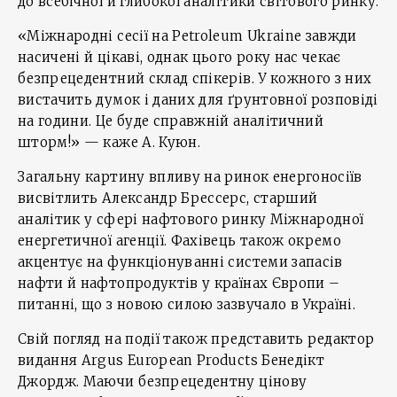
до всебічної й глибокої аналітики світового ринку.
«Міжнародні сесії на Petroleum Ukraine завжди
насичені й цікаві, однак цього року нас чекає
безпрецедентний склад спікерів. У кожного з них
вистачить думок і даних для ґрунтовної розповіді
на години. Це буде справжній аналітичний
шторм!» — каже А. Куюн.
Загальну картину впливу на ринок енергоносіїв
висвітлить Александр Брессерс, старший
аналітик у сфері нафтового ринку Міжнародної
енергетичної агенції. Фахівець також окремо
акцентує на функціонуванні системи запасів
нафти й нафтопродуктів у країнах Європи –
питанні, що з новою силою зазвучало в Україні.
Свій погляд на події також представить редактор
видання Argus European Products Бенедікт
Джордж. Маючи безпрецедентну цінову