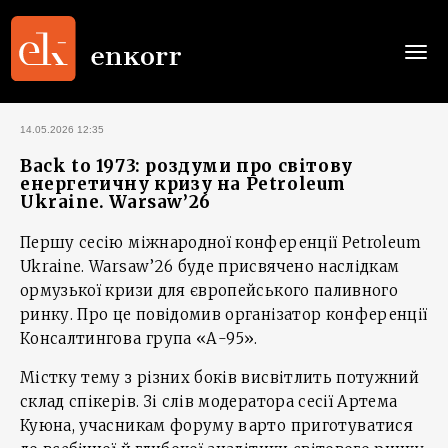
Togg
navi
14.05.2026 12:35
Back to 1973: роздуми про світову
енергетичну кризу на Petroleum
Ukraine. Warsaw’26
Першу сесію міжнародної конференції Petroleum
Ukraine. Warsaw’26 буде присвячено наслідкам
ормузької кризи для європейського паливного
ринку. Про це повідомив організатор конференції
Консалтингова група «А-95».
Містку тему з різних боків висвітлить потужний
склад спікерів. Зі слів модератора сесії Артема
Куюна, учасникам форуму варто приготуватися