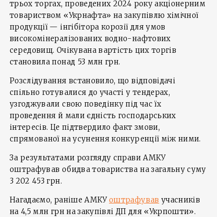
трьох торгах, проведених 2024 року акціонерним
товариством «Укрнафта» на закупівлю хімічної
продукції — інгібітора корозії для умов
високомінералізованих водно-нафтових
середовищ. Очікувана вартість цих торгів
становила понад 53 млн грн.
Розслідування встановило, що відповідачі
спільно готувалися до участі у тендерах,
узгоджували свою поведінку під час їх
проведення й мали єдність господарських
інтересів. Це підтвердило факт змови,
спрямованої на усунення конкуренції між ними.
За результатами розгляду справи АМКУ
оштрафував обидва товариства на загальну суму
3 202 453 грн.
Нагадаємо, раніше АМКУ
оштрафував
учасників
на 4,5 млн грн на закупівлі ДП для «Укрпошти».