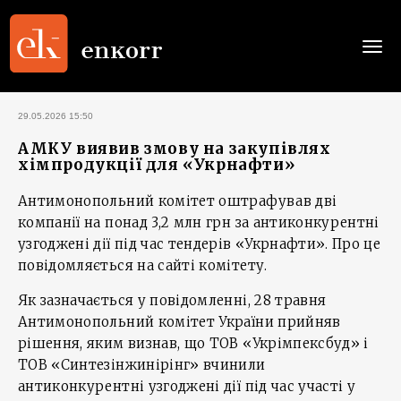
Togg
navi
29.05.2026 15:50
АМКУ виявив змову на закупівлях
хімпродукції для «Укрнафти»
Антимонопольний комітет оштрафував дві
компанії на понад 3,2 млн грн за антиконкурентні
узгоджені дії під час тендерів «Укрнафти». Про це
повідомляється на сайті комітету.
Як зазначається у повідомленні, 28 травня
Антимонопольний комітет України прийняв
рішення, яким визнав, що ТОВ «Укрімпексбуд» і
ТОВ «Синтезінжинірінг» вчинили
антиконкурентні узгоджені дії під час участі у