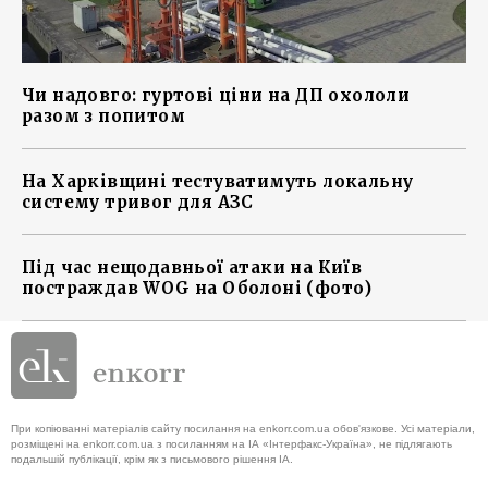
Чи надовго: гуртові ціни на ДП охололи
разом з попитом
На Харківщині тестуватимуть локальну
систему тривог для АЗС
Під час нещодавньої атаки на Київ
постраждав WOG на Оболоні (фото)
При копіюванні матеріалів сайту посилання на enkorr.com.ua обов'язкове. Усі матеріали,
розміщені на enkorr.com.ua з посиланням на ІА «Інтерфакс-Україна», не підлягають
подальшій публікації, крім як з письмового рішення ІА.