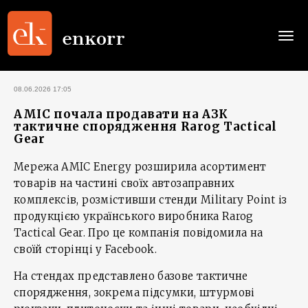
Togg
navi
08.06.2026 17:05
AMIC почала продавати на АЗК
тактичне спорядження Rarog Tactical
Gear
Мережа AMIC Energy розширила асортимент
товарів на частині своїх автозаправних
комплексів, розмістивши стенди Military Point із
продукцією українського виробника Rarog
Tactical Gear. Про це компанія повідомила на
своїй сторінці у Facebook.
На стендах представлено базове тактичне
спорядження, зокрема підсумки, штурмові