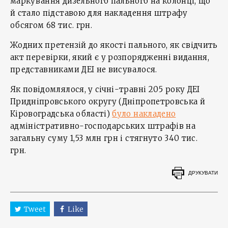
маркування дизельного пального на колонці, що
й стало підставою для накладення штрафу
обсягом 68 тис. грн.
Жодних претензій до якості пального, як свідчить
акт перевірки, який є у розпорядженні видання,
представниками ДЕІ не висувалося.
Як повідомлялося, у січні-травні 205 року ДЕІ
Придніпровського округу (Дніпропетровська й
Кіровоградська області)
було накладено
адміністративно-господарських штрафів на
загальну суму 1,53 млн грн і стягнуто 340 тис.
грн.
ДРУКУВАТИ
Tweet
Like