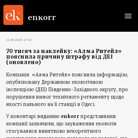
Togg
navi
11.06.2025 17:10
70 тисяч за наклейку: «Алма Ритейл»
пояснила причину штрафу від ДЕІ
(оновлено)
Компанія «Алма Ритейл» пояснила інформацію,
опубліковану Державною екологічною
інспекцією (ДЕІ) Південно-Західного округу, про
порушення вимог технічного регламенту щодо
якості пального на її станції в Одесі.
У коментарі виданню
enkorr
представники
компанії зазначили, що зауваження екологів
стосувалися винятково некоректного