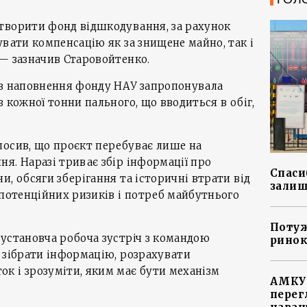
творити фонд відшкодування, за рахунок
увати компенсацію як за знищене майно, так і
— зазначив Старовойтенко.
ів наповнення фонду НАУ запропонувала
 кожної тонни пального, що вводиться в обіг,
лосив, що проєкт перебуває лише на
я. Наразі триває збір інформації про
Спасиб
и, обсяги зберігання та історичні втрати від
залиш
 потенційних ризиків і потреб майбутнього
Потуж
установча робоча зустріч з командою
ринок
 зібрати інформацію, розрахувати
к і зрозуміти, яким має бути механізм
АМКУ 
перег