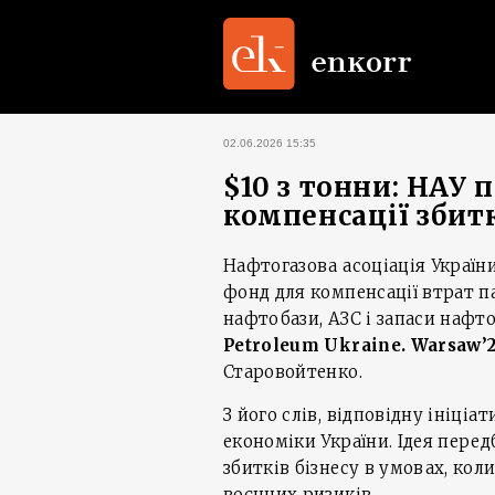
02.06.2026 15:35
$10 з тонни: НАУ
компенсації збитк
Нафтогазова асоціація Україн
фонд для компенсації втрат п
нафтобази, АЗС і запаси нафто
Petroleum Ukraine. Warsaw’
Старовойтенко.
З його слів, відповідну ініці
економіки України. Ідея пере
збитків бізнесу в умовах, ко
воєнних ризиків.