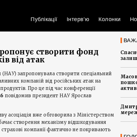
Публікації
Інтерв’ю
Колонки
Но
ВАЖ
 пропонує створити фонд
Спасиб
ів від атак
залиш
и (НАУ) запропонувала створити спеціальний
Масов
аливних компаній від російських атак на
пошко
продуктів. Про це під час конференції
актив
26
повідомив президент НАУ Ярослав
Дмитр
мереж
ативу асоціація вже обговорила з Міністерством
дбачає створення механізму відшкодування
ли страхові компанії фактично не покривають
ГОЛ