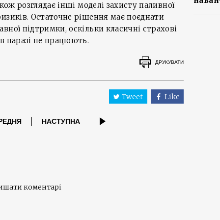
наван
акож розглядає інші моделі захисту паливної
ризиків. Остаточне рішення має поєднати
вної підтримки, оскільки класичні страхові
в наразі не працюють.
ДРУКУВАТИ
Tweet
Like
РЕДНЯ
НАСТУПНА
лишати коментарі