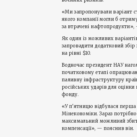
«Ми запропонували варіант с
якого компанії могли б отрим
за втрачені нафтопродукти», 
Як один із можливих варіант
запровадити додатковий збір з
на рівні $10.
Водночас президент НАУ наго
початковому етапі опрацюванн
паливну інфраструктуру країн
російських ударів для оцінки
фонду.
«У п'ятницю відбулася перша 
Мінекономіки. Зараз потрібно
максимальний можливий збито
компенсації», — пояснив він.