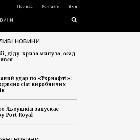
Про нас
Контакти
Вхід
вини
ЛИВІ НОВИНИ
і, діду: криза минула, осад
ився
аний удар по «Укрнафті»:
джено сім виробничих
ів
о Льоушкін запускає
у Port Royal
ОВНІ НОВИНИ