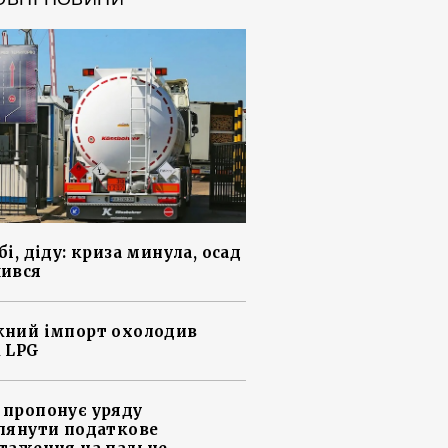
і, діду: криза минула, осад
ився
ний імпорт охолодив
 LPG
пропонує уряду
лянути податкове