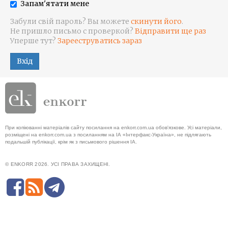
Запам'ятати мене
Забули свій пароль? Вы можете
скинути його
.
Не пришло письмо с проверкой?
Відправити ще раз
Уперше тут?
Зарееструватись зараз
Вхід
При копіюванні матеріалів сайту посилання на enkorr.com.ua обов'язкове. Усі матеріали,
розміщені на enkorr.com.ua з посиланням на ІА «Інтерфакс-Україна», не підлягають
подальшій публікації, крім як з письмового рішення ІА.
© ENKORR 2026. УСІ ПРАВА ЗАХИЩЕНІ.