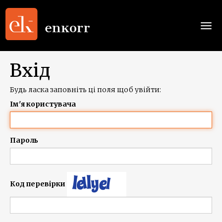
Togg
navi
Вхід
Будь ласка заповніть ці поля щоб увійти:
Ім'я користувача
Пароль
Код перевірки