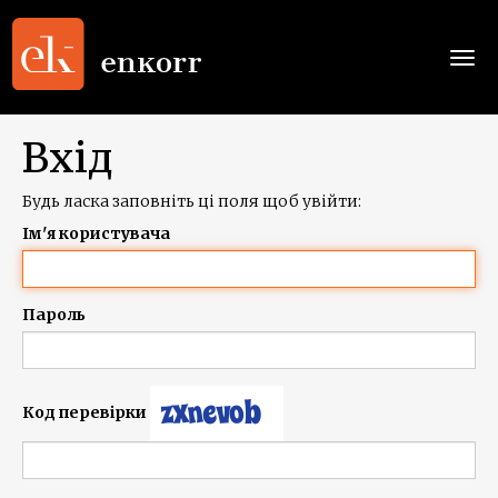
Togg
navi
Вхід
Будь ласка заповніть ці поля щоб увійти:
Ім'я користувача
Пароль
Код перевірки