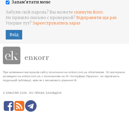
Запам'ятати мене
Забули свій пароль? Вы можете
скинути його
.
Не пришло письмо с проверкой?
Відправити ще раз
Уперше тут?
Зарееструватись зараз
Вхід
При копіюванні матеріалів сайту посилання на enkorr.com.ua обов'язкове. Усі матеріали,
розміщені на enkorr.com.ua з посиланням на ІА «Інтерфакс-Україна», не підлягають
подальшій публікації, крім як з письмового рішення ІА.
© ENKORR 2026. УСІ ПРАВА ЗАХИЩЕНІ.