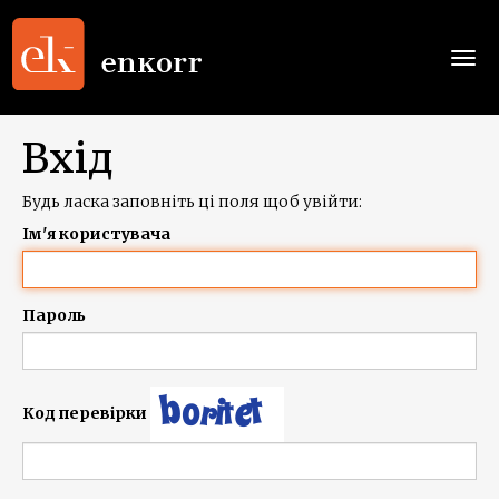
Togg
navi
Вхід
Будь ласка заповніть ці поля щоб увійти:
Ім'я користувача
Пароль
Код перевірки