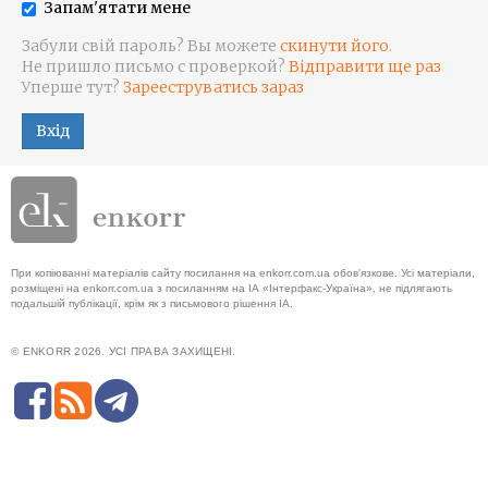
Запам'ятати мене
Забули свій пароль? Вы можете
скинути його
.
Не пришло письмо с проверкой?
Відправити ще раз
Уперше тут?
Зарееструватись зараз
Вхід
При копіюванні матеріалів сайту посилання на enkorr.com.ua обов'язкове. Усі матеріали,
розміщені на enkorr.com.ua з посиланням на ІА «Інтерфакс-Україна», не підлягають
подальшій публікації, крім як з письмового рішення ІА.
© ENKORR 2026. УСІ ПРАВА ЗАХИЩЕНІ.