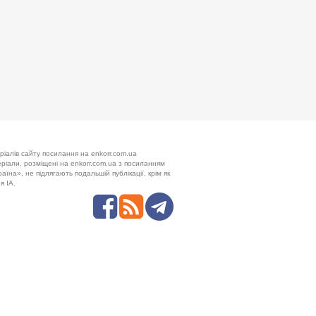
ріалів сайту посилання на enkorr.com.ua
теріали, розміщені на enkorr.com.ua з посиланням
аїна», не підлягають подальшій публікації, крім як
я ІА.