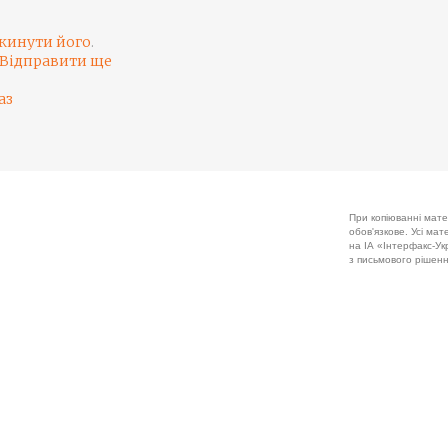
кинути його
.
Відправити ще
аз
При копіюванні мате
обов'язкове. Усі ма
на ІА «Інтерфакс-Укр
з письмового рішенн