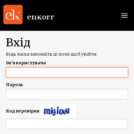
Togg
navi
Вхід
Будь ласка заповніть ці поля щоб увійти:
Ім'я користувача
Пароль
Код перевірки