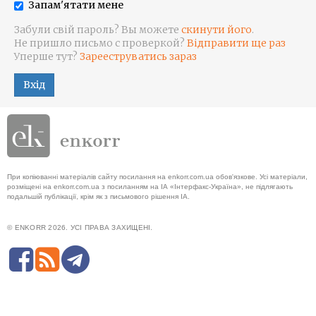
Запам'ятати мене
Забули свій пароль? Вы можете
скинути його
.
Не пришло письмо с проверкой?
Відправити ще раз
Уперше тут?
Зарееструватись зараз
Вхід
При копіюванні матеріалів сайту посилання на enkorr.com.ua обов'язкове. Усі матеріали,
розміщені на enkorr.com.ua з посиланням на ІА «Інтерфакс-Україна», не підлягають
подальшій публікації, крім як з письмового рішення ІА.
© ENKORR 2026. УСІ ПРАВА ЗАХИЩЕНІ.