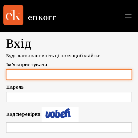
Togg
navi
Вхід
Будь ласка заповніть ці поля щоб увійти:
Ім'я користувача
Пароль
Код перевірки