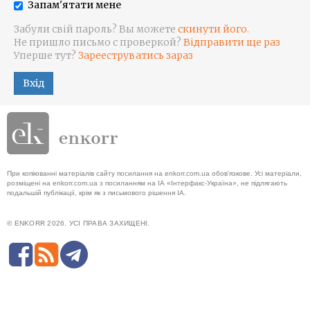
Запам'ятати мене
Забули свій пароль? Вы можете
скинути його
.
Не пришло письмо с проверкой?
Відправити ще раз
Уперше тут?
Зарееструватись зараз
Вхід
При копіюванні матеріалів сайту посилання на enkorr.com.ua обов'язкове. Усі матеріали,
розміщені на enkorr.com.ua з посиланням на ІА «Інтерфакс-Україна», не підлягають
подальшій публікації, крім як з письмового рішення ІА.
© ENKORR 2026. УСІ ПРАВА ЗАХИЩЕНІ.