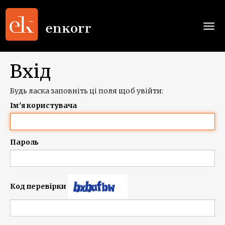
Togg
navi
Вхід
Будь ласка заповніть ці поля щоб увійти:
Ім'я користувача
Пароль
Код перевірки