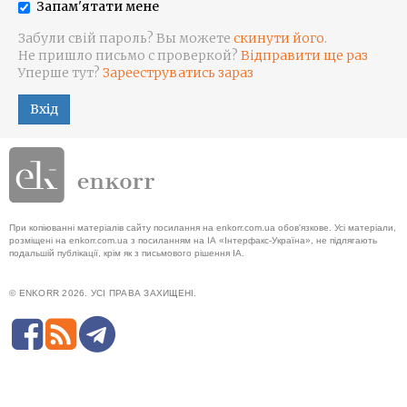
Запам'ятати мене
Забули свій пароль? Вы можете
скинути його
.
Не пришло письмо с проверкой?
Відправити ще раз
Уперше тут?
Зарееструватись зараз
Вхід
При копіюванні матеріалів сайту посилання на enkorr.com.ua обов'язкове. Усі матеріали,
розміщені на enkorr.com.ua з посиланням на ІА «Інтерфакс-Україна», не підлягають
подальшій публікації, крім як з письмового рішення ІА.
© ENKORR 2026. УСІ ПРАВА ЗАХИЩЕНІ.