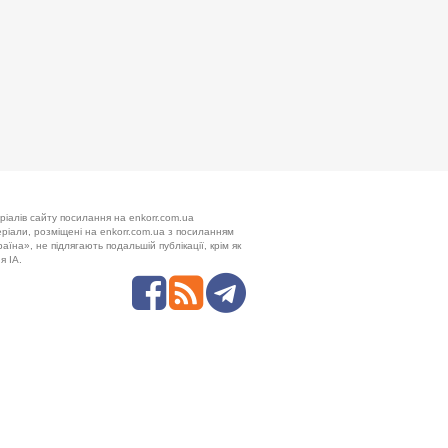
ріалів сайту посилання на enkorr.com.ua
теріали, розміщені на enkorr.com.ua з посиланням
аїна», не підлягають подальшій публікації, крім як
я ІА.