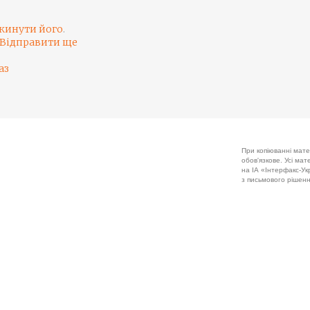
кинути його
.
Відправити ще
аз
При копіюванні мате
обов'язкове. Усі ма
на ІА «Інтерфакс-Укр
з письмового рішенн