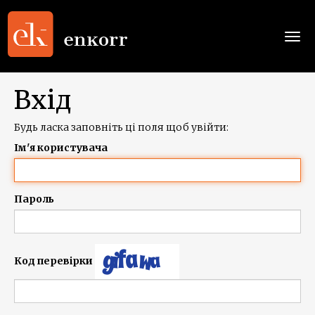
Togg
navi
Вхід
Будь ласка заповніть ці поля щоб увійти:
Ім'я користувача
Пароль
Код перевірки