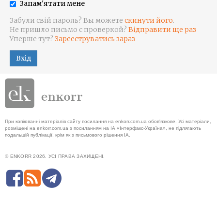
Запам'ятати мене
Забули свій пароль? Вы можете
скинути його
.
Не пришло письмо с проверкой?
Відправити ще раз
Уперше тут?
Зарееструватись зараз
Вхід
При копіюванні матеріалів сайту посилання на enkorr.com.ua обов'язкове. Усі матеріали,
розміщені на enkorr.com.ua з посиланням на ІА «Інтерфакс-Україна», не підлягають
подальшій публікації, крім як з письмового рішення ІА.
© ENKORR 2026. УСІ ПРАВА ЗАХИЩЕНІ.