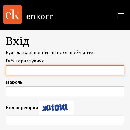
Togg
navi
Вхід
Будь ласка заповніть ці поля щоб увійти:
Ім'я користувача
Пароль
Код перевірки