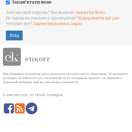
Запам'ятати мене
Забули свій пароль? Вы можете
скинути його
.
Не пришло письмо с проверкой?
Відправити ще раз
Уперше тут?
Зарееструватись зараз
Вхід
При копіюванні матеріалів сайту посилання на enkorr.com.ua обов'язкове. Усі матеріали,
розміщені на enkorr.com.ua з посиланням на ІА «Інтерфакс-Україна», не підлягають
подальшій публікації, крім як з письмового рішення ІА.
© ENKORR 2026. УСІ ПРАВА ЗАХИЩЕНІ.