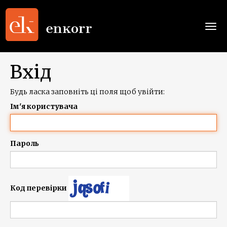
Togg
navi
Вхід
Будь ласка заповніть ці поля щоб увійти:
Ім'я користувача
Пароль
Код перевірки