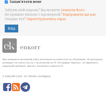
Запам'ятати мене
Забули свій пароль? Вы можете
скинути його
.
Не пришло письмо с проверкой?
Відправити ще раз
Уперше тут?
Зарееструватись зараз
Вхід
При копіюванні матеріалів сайту посилання на enkorr.com.ua обов'язкове. Усі матеріали,
розміщені на enkorr.com.ua з посиланням на ІА «Інтерфакс-Україна», не підлягають
подальшій публікації, крім як з письмового рішення ІА.
© ENKORR 2026. УСІ ПРАВА ЗАХИЩЕНІ.