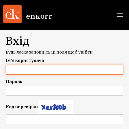
Togg
navi
Вхід
Будь ласка заповніть ці поля щоб увійти:
Ім'я користувача
Пароль
Код перевірки