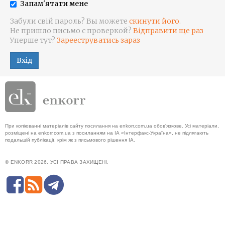
Запам'ятати мене
Забули свій пароль? Вы можете
скинути його
.
Не пришло письмо с проверкой?
Відправити ще раз
Уперше тут?
Зарееструватись зараз
Вхід
При копіюванні матеріалів сайту посилання на enkorr.com.ua обов'язкове. Усі матеріали,
розміщені на enkorr.com.ua з посиланням на ІА «Інтерфакс-Україна», не підлягають
подальшій публікації, крім як з письмового рішення ІА.
© ENKORR 2026. УСІ ПРАВА ЗАХИЩЕНІ.