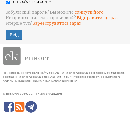
Запам'ятати мене
Забули свій пароль? Вы можете
скинути його
.
Не пришло письмо с проверкой?
Відправити ще раз
Уперше тут?
Зарееструватись зараз
Вхід
При копіюванні матеріалів сайту посилання на enkorr.com.ua обов'язкове. Усі матеріали,
розміщені на enkorr.com.ua з посиланням на ІА «Інтерфакс-Україна», не підлягають
подальшій публікації, крім як з письмового рішення ІА.
© ENKORR 2026. УСІ ПРАВА ЗАХИЩЕНІ.