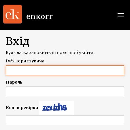
Togg
navi
Вхід
Будь ласка заповніть ці поля щоб увійти:
Ім'я користувача
Пароль
Код перевірки