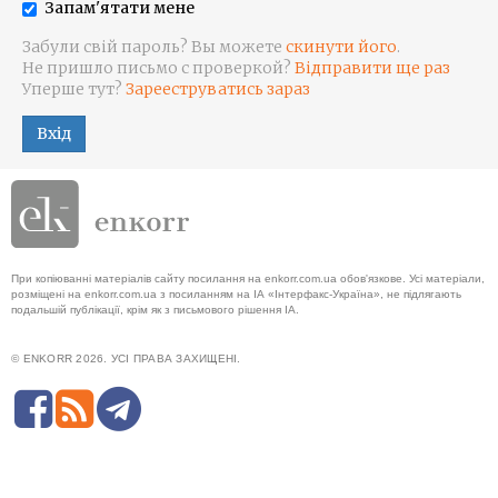
Запам'ятати мене
Забули свій пароль? Вы можете
скинути його
.
Не пришло письмо с проверкой?
Відправити ще раз
Уперше тут?
Зарееструватись зараз
Вхід
При копіюванні матеріалів сайту посилання на enkorr.com.ua обов'язкове. Усі матеріали,
розміщені на enkorr.com.ua з посиланням на ІА «Інтерфакс-Україна», не підлягають
подальшій публікації, крім як з письмового рішення ІА.
© ENKORR 2026. УСІ ПРАВА ЗАХИЩЕНІ.