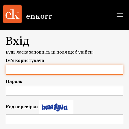
Togg
navi
Вхід
Будь ласка заповніть ці поля щоб увійти:
Ім'я користувача
Пароль
Код перевірки