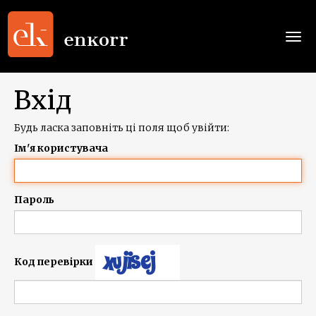
Togg
navi
Вхід
Будь ласка заповніть ці поля щоб увійти:
Ім'я користувача
Пароль
Код перевірки