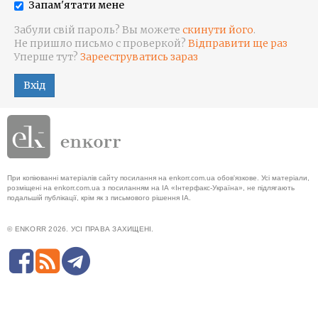
Запам'ятати мене
Забули свій пароль? Вы можете
скинути його
.
Не пришло письмо с проверкой?
Відправити ще раз
Уперше тут?
Зарееструватись зараз
Вхід
При копіюванні матеріалів сайту посилання на enkorr.com.ua обов'язкове. Усі матеріали,
розміщені на enkorr.com.ua з посиланням на ІА «Інтерфакс-Україна», не підлягають
подальшій публікації, крім як з письмового рішення ІА.
© ENKORR 2026. УСІ ПРАВА ЗАХИЩЕНІ.