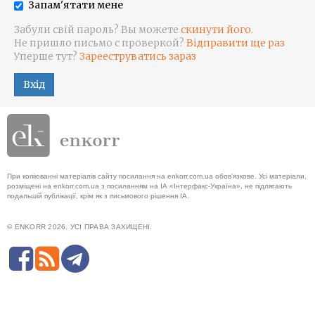
Запам'ятати мене
Забули свій пароль? Вы можете
скинути його
.
Не пришло письмо с проверкой?
Відправити ще раз
Уперше тут?
Зарееструватись зараз
Вхід
При копіюванні матеріалів сайту посилання на enkorr.com.ua обов'язкове. Усі матеріали,
розміщені на enkorr.com.ua з посиланням на ІА «Інтерфакс-Україна», не підлягають
подальшій публікації, крім як з письмового рішення ІА.
© ENKORR 2026. УСІ ПРАВА ЗАХИЩЕНІ.