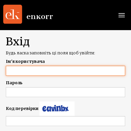
Togg
navi
Вхід
Будь ласка заповніть ці поля щоб увійти:
Ім'я користувача
Пароль
Код перевірки