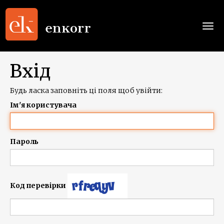
Togg
navi
Вхід
Будь ласка заповніть ці поля щоб увійти:
Ім'я користувача
Пароль
Код перевірки