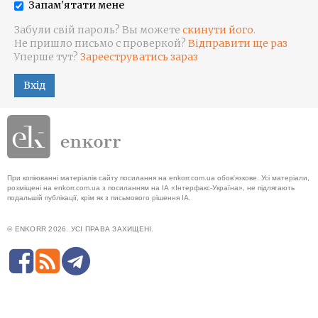
Запам'ятати мене
Забули свій пароль? Вы можете
скинути його
.
Не пришло письмо с проверкой?
Відправити ще раз
Уперше тут?
Зарееструватись зараз
Вхід
При копіюванні матеріалів сайту посилання на enkorr.com.ua обов'язкове. Усі матеріали,
розміщені на enkorr.com.ua з посиланням на ІА «Інтерфакс-Україна», не підлягають
подальшій публікації, крім як з письмового рішення ІА.
© ENKORR 2026. УСІ ПРАВА ЗАХИЩЕНІ.