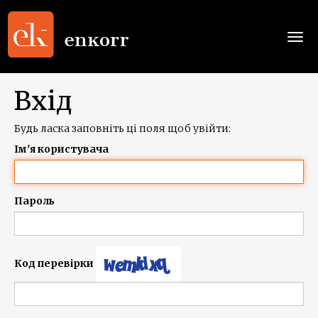
Togg
navi
Вхід
Будь ласка заповніть ці поля щоб увійти:
Ім'я користувача
Пароль
Код перевірки