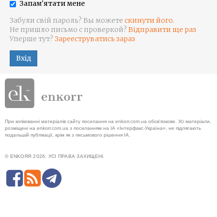
Запам'ятати мене
Забули свій пароль? Вы можете
скинути його
.
Не пришло письмо с проверкой?
Відправити ще раз
Уперше тут?
Зарееструватись зараз
Вхід
При копіюванні матеріалів сайту посилання на enkorr.com.ua обов'язкове. Усі матеріали,
розміщені на enkorr.com.ua з посиланням на ІА «Інтерфакс-Україна», не підлягають
подальшій публікації, крім як з письмового рішення ІА.
© ENKORR 2026. УСІ ПРАВА ЗАХИЩЕНІ.