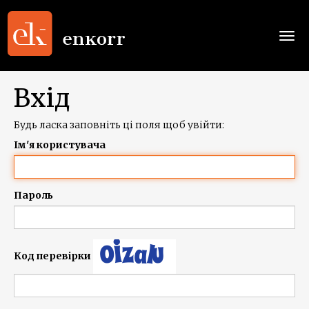
Togg
navi
Вхід
Будь ласка заповніть ці поля щоб увійти:
Ім'я користувача
Пароль
Код перевірки