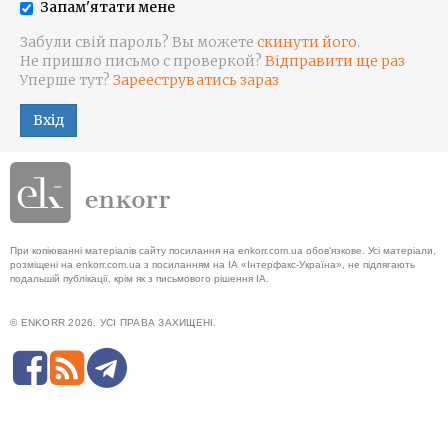
Запам'ятати мене
Забули свій пароль? Вы можете
скинути його
.
Не пришло письмо с проверкой?
Відправити ще раз
Уперше тут?
Зарееструватись зараз
Вхід
При копіюванні матеріалів сайту посилання на enkorr.com.ua обов'язкове. Усі матеріали,
розміщені на enkorr.com.ua з посиланням на ІА «Інтерфакс-Україна», не підлягають
подальшій публікації, крім як з письмового рішення ІА.
© ENKORR 2026. УСІ ПРАВА ЗАХИЩЕНІ.