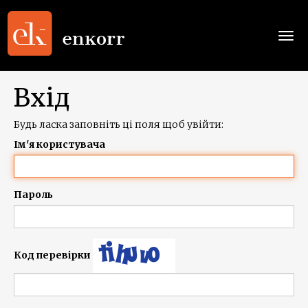
Togg
navi
Вхід
Будь ласка заповніть ці поля щоб увійти:
Ім'я користувача
Пароль
Код перевірки