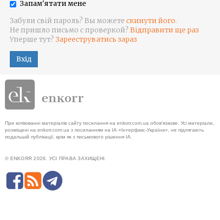
Запам'ятати мене
Забули свій пароль? Вы можете
скинути його
.
Не пришло письмо с проверкой?
Відправити ще раз
Уперше тут?
Зарееструватись зараз
Вхід
При копіюванні матеріалів сайту посилання на enkorr.com.ua обов'язкове. Усі матеріали,
розміщені на enkorr.com.ua з посиланням на ІА «Інтерфакс-Україна», не підлягають
подальшій публікації, крім як з письмового рішення ІА.
© ENKORR 2026. УСІ ПРАВА ЗАХИЩЕНІ.