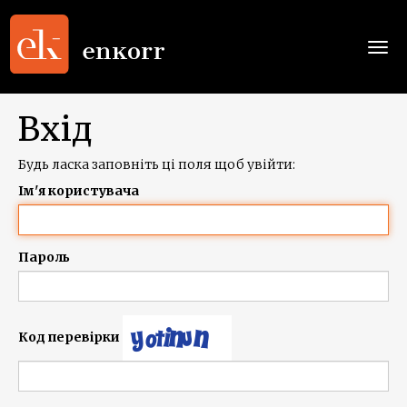
Togg
navi
Вхід
Будь ласка заповніть ці поля щоб увійти:
Ім'я користувача
Пароль
Код перевірки