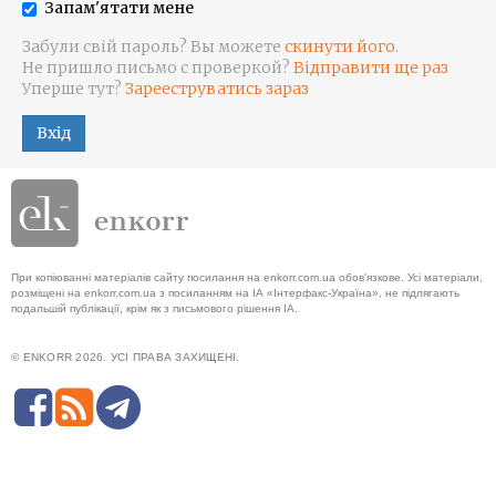
Запам'ятати мене
Забули свій пароль? Вы можете
скинути його
.
Не пришло письмо с проверкой?
Відправити ще раз
Уперше тут?
Зарееструватись зараз
Вхід
При копіюванні матеріалів сайту посилання на enkorr.com.ua обов'язкове. Усі матеріали,
розміщені на enkorr.com.ua з посиланням на ІА «Інтерфакс-Україна», не підлягають
подальшій публікації, крім як з письмового рішення ІА.
© ENKORR 2026. УСІ ПРАВА ЗАХИЩЕНІ.