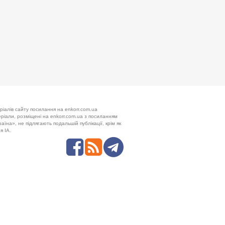
ріалів сайту посилання на enkorr.com.ua
теріали, розміщені на enkorr.com.ua з посиланням
аїна», не підлягають подальшій публікації, крім як
я ІА.