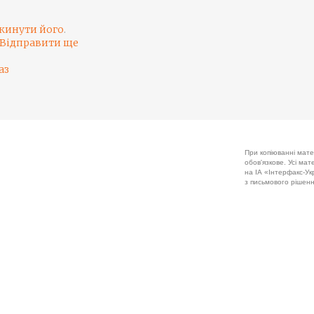
кинути його
.
Відправити ще
аз
При копіюванні мате
обов'язкове. Усі ма
на ІА «Інтерфакс-Укр
з письмового рішенн