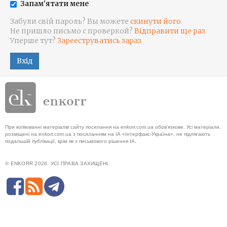
Запам'ятати мене
Забули свій пароль? Вы можете
скинути його
.
Не пришло письмо с проверкой?
Відправити ще раз
Уперше тут?
Зарееструватись зараз
Вхід
При копіюванні матеріалів сайту посилання на enkorr.com.ua обов'язкове. Усі матеріали,
розміщені на enkorr.com.ua з посиланням на ІА «Інтерфакс-Україна», не підлягають
подальшій публікації, крім як з письмового рішення ІА.
© ENKORR 2026. УСІ ПРАВА ЗАХИЩЕНІ.