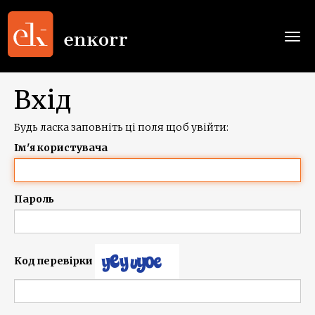
Togg
navi
Вхід
Будь ласка заповніть ці поля щоб увійти:
Ім'я користувача
Пароль
Код перевірки