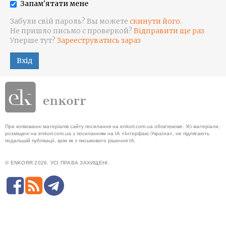
Запам'ятати мене
Забули свій пароль? Вы можете
скинути його
.
Не пришло письмо с проверкой?
Відправити ще раз
Уперше тут?
Зарееструватись зараз
Вхід
При копіюванні матеріалів сайту посилання на enkorr.com.ua обов'язкове. Усі матеріали,
розміщені на enkorr.com.ua з посиланням на ІА «Інтерфакс-Україна», не підлягають
подальшій публікації, крім як з письмового рішення ІА.
© ENKORR 2026. УСІ ПРАВА ЗАХИЩЕНІ.