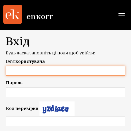
Togg
navi
Вхід
Будь ласка заповніть ці поля щоб увійти:
Ім'я користувача
Пароль
Код перевірки