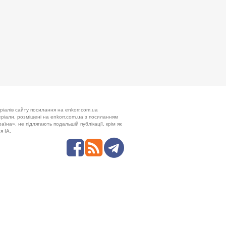
ріалів сайту посилання на enkorr.com.ua
теріали, розміщені на enkorr.com.ua з посиланням
аїна», не підлягають подальшій публікації, крім як
я ІА.