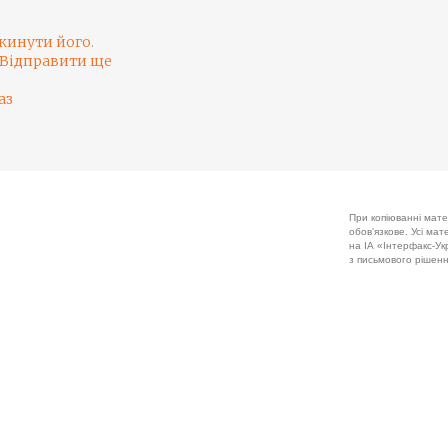
кинути його
.
Відправити ще
аз
При копіюванні мате
обов'язкове. Усі ма
на ІА «Інтерфакс-Укр
з письмового рішенн