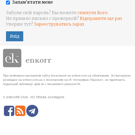
Запам'ятати мене
Забули свій пароль? Вы можете
скинути його
.
Не пришло письмо с проверкой?
Відправити ще раз
Уперше тут?
Зарееструватись зараз
Вхід
При копіюванні матеріалів сайту посилання на enkorr.com.ua обов'язкове. Усі матеріали,
розміщені на enkorr.com.ua з посиланням на ІА «Інтерфакс-Україна», не підлягають
подальшій публікації, крім як з письмового рішення ІА.
© ENKORR 2026. УСІ ПРАВА ЗАХИЩЕНІ.