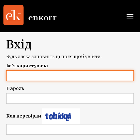
Togg
navi
Вхід
Будь ласка заповніть ці поля щоб увійти:
Ім'я користувача
Пароль
Код перевірки