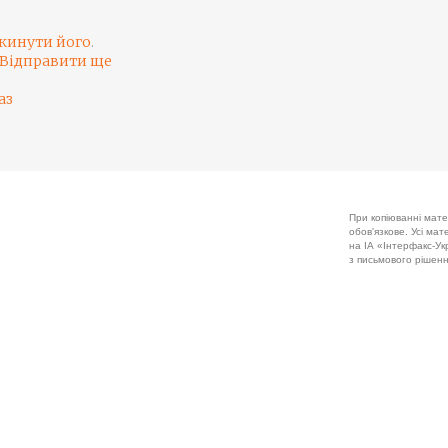
кинути його
.
Відправити ще
аз
При копіюванні мате
обов'язкове. Усі ма
на ІА «Інтерфакс-Укр
з письмового рішенн