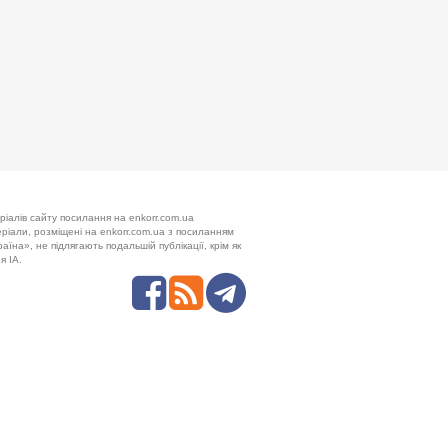
ріалів сайту посилання на enkorr.com.ua
теріали, розміщені на enkorr.com.ua з посиланням
аїна», не підлягають подальшій публікації, крім як
я ІА.