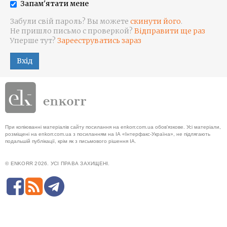
Запам'ятати мене
Забули свій пароль? Вы можете
скинути його
.
Не пришло письмо с проверкой?
Відправити ще раз
Уперше тут?
Зарееструватись зараз
Вхід
При копіюванні матеріалів сайту посилання на enkorr.com.ua обов'язкове. Усі матеріали,
розміщені на enkorr.com.ua з посиланням на ІА «Інтерфакс-Україна», не підлягають
подальшій публікації, крім як з письмового рішення ІА.
© ENKORR 2026. УСІ ПРАВА ЗАХИЩЕНІ.