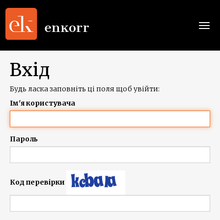
Togg
navi
Вхід
Будь ласка заповніть ці поля щоб увійти:
Ім'я користувача
Пароль
Код перевірки