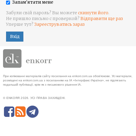
Запам'ятати мене
Забули свій пароль? Вы можете
скинути його
.
Не пришло письмо с проверкой?
Відправити ще раз
Уперше тут?
Зарееструватись зараз
Вхід
При копіюванні матеріалів сайту посилання на enkorr.com.ua обов'язкове. Усі матеріали,
розміщені на enkorr.com.ua з посиланням на ІА «Інтерфакс-Україна», не підлягають
подальшій публікації, крім як з письмового рішення ІА.
© ENKORR 2026. УСІ ПРАВА ЗАХИЩЕНІ.