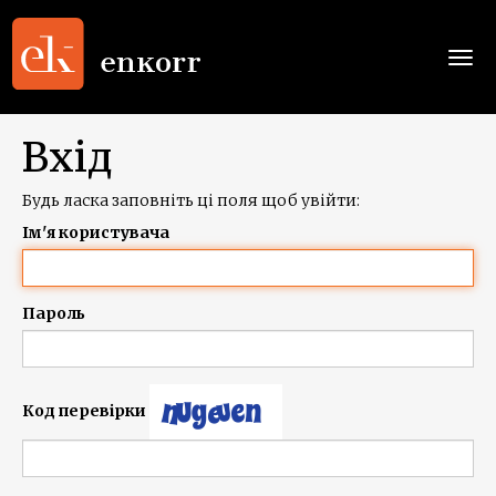
Togg
navi
Вхід
Будь ласка заповніть ці поля щоб увійти:
Ім'я користувача
Пароль
Код перевірки