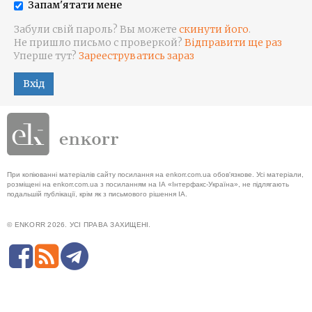
Запам'ятати мене
Забули свій пароль? Вы можете
скинути його
.
Не пришло письмо с проверкой?
Відправити ще раз
Уперше тут?
Зарееструватись зараз
Вхід
При копіюванні матеріалів сайту посилання на enkorr.com.ua обов'язкове. Усі матеріали,
розміщені на enkorr.com.ua з посиланням на ІА «Інтерфакс-Україна», не підлягають
подальшій публікації, крім як з письмового рішення ІА.
© ENKORR 2026. УСІ ПРАВА ЗАХИЩЕНІ.