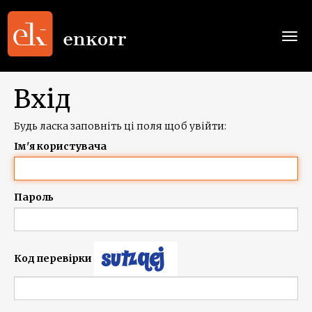
Togg
navi
Вхід
Будь ласка заповніть ці поля щоб увійти:
Ім'я користувача
Пароль
Код перевірки