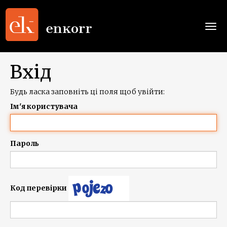
Togg
navi
Вхід
Будь ласка заповніть ці поля щоб увійти:
Ім'я користувача
Пароль
Код перевірки