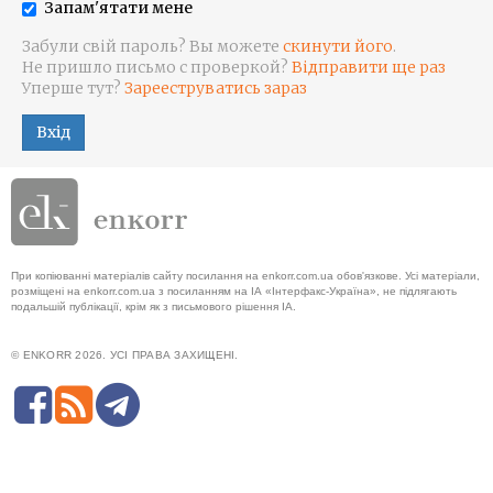
Запам'ятати мене
Забули свій пароль? Вы можете
скинути його
.
Не пришло письмо с проверкой?
Відправити ще раз
Уперше тут?
Зарееструватись зараз
Вхід
При копіюванні матеріалів сайту посилання на enkorr.com.ua обов'язкове. Усі матеріали,
розміщені на enkorr.com.ua з посиланням на ІА «Інтерфакс-Україна», не підлягають
подальшій публікації, крім як з письмового рішення ІА.
© ENKORR 2026. УСІ ПРАВА ЗАХИЩЕНІ.