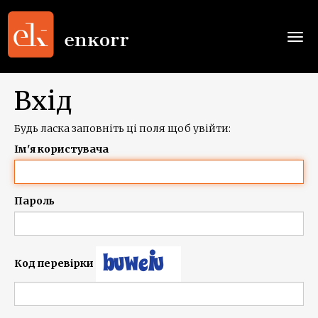
Togg
navi
Вхід
Будь ласка заповніть ці поля щоб увійти:
Ім'я користувача
Пароль
Код перевірки