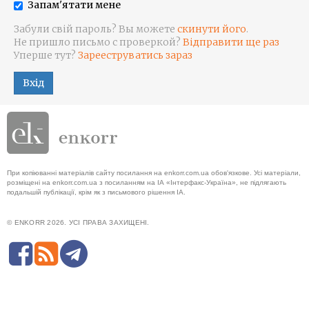
Запам'ятати мене
Забули свій пароль? Вы можете
скинути його
.
Не пришло письмо с проверкой?
Відправити ще раз
Уперше тут?
Зарееструватись зараз
Вхід
При копіюванні матеріалів сайту посилання на enkorr.com.ua обов'язкове. Усі матеріали,
розміщені на enkorr.com.ua з посиланням на ІА «Інтерфакс-Україна», не підлягають
подальшій публікації, крім як з письмового рішення ІА.
© ENKORR 2026. УСІ ПРАВА ЗАХИЩЕНІ.