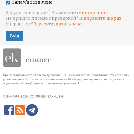
Запам'ятати мене
Забули свій пароль? Вы можете
скинути його
.
Не пришло письмо с проверкой?
Відправити ще раз
Уперше тут?
Зарееструватись зараз
Вхід
При копіюванні матеріалів сайту посилання на enkorr.com.ua обов'язкове. Усі матеріали,
розміщені на enkorr.com.ua з посиланням на ІА «Інтерфакс-Україна», не підлягають
подальшій публікації, крім як з письмового рішення ІА.
© ENKORR 2026. УСІ ПРАВА ЗАХИЩЕНІ.