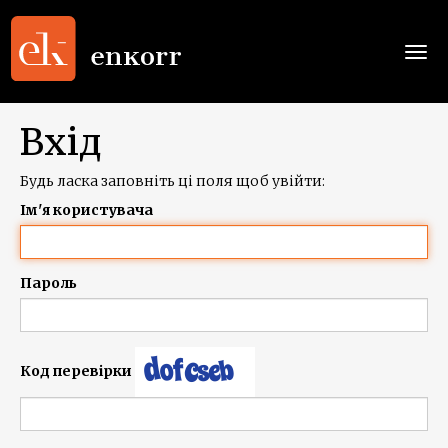
Togg
navi
Вхід
Будь ласка заповніть ці поля щоб увійти:
Ім'я користувача
Пароль
Код перевірки