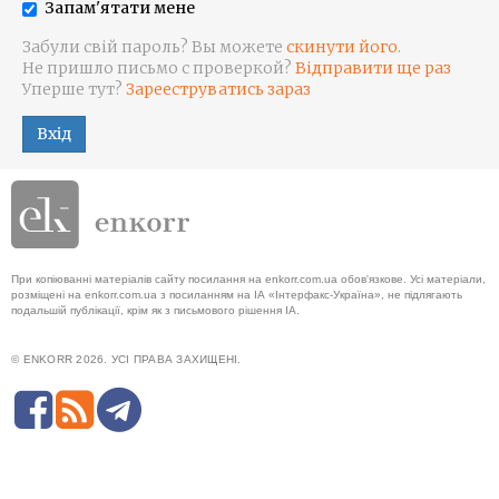
Запам'ятати мене
Забули свій пароль? Вы можете
скинути його
.
Не пришло письмо с проверкой?
Відправити ще раз
Уперше тут?
Зарееструватись зараз
Вхід
При копіюванні матеріалів сайту посилання на enkorr.com.ua обов'язкове. Усі матеріали,
розміщені на enkorr.com.ua з посиланням на ІА «Інтерфакс-Україна», не підлягають
подальшій публікації, крім як з письмового рішення ІА.
© ENKORR 2026. УСІ ПРАВА ЗАХИЩЕНІ.