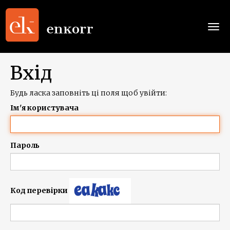
Togg
navi
Вхід
Будь ласка заповніть ці поля щоб увійти:
Ім'я користувача
Пароль
Код перевірки