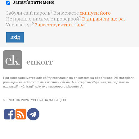
Запам'ятати мене
Забули свій пароль? Вы можете
скинути його
.
Не пришло письмо с проверкой?
Відправити ще раз
Уперше тут?
Зарееструватись зараз
Вхід
При копіюванні матеріалів сайту посилання на enkorr.com.ua обов'язкове. Усі матеріали,
розміщені на enkorr.com.ua з посиланням на ІА «Інтерфакс-Україна», не підлягають
подальшій публікації, крім як з письмового рішення ІА.
© ENKORR 2026. УСІ ПРАВА ЗАХИЩЕНІ.