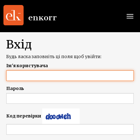
Togg
navi
Вхід
Будь ласка заповніть ці поля щоб увійти:
Ім'я користувача
Пароль
Код перевірки