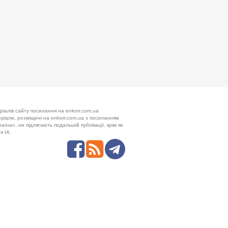
ріалів сайту посилання на enkorr.com.ua
теріали, розміщені на enkorr.com.ua з посиланням
аїна», не підлягають подальшій публікації, крім як
я ІА.