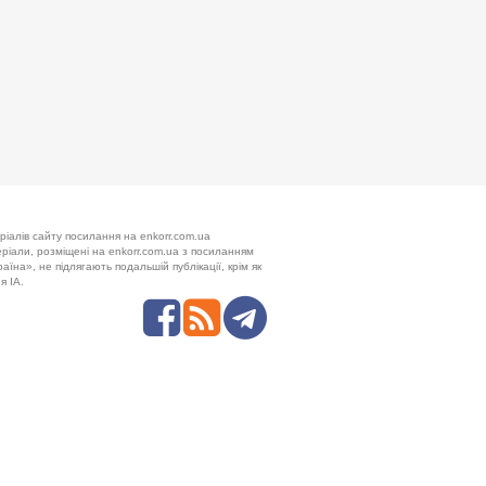
ріалів сайту посилання на enkorr.com.ua
теріали, розміщені на enkorr.com.ua з посиланням
аїна», не підлягають подальшій публікації, крім як
я ІА.