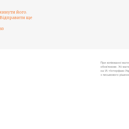
кинути його
.
Відправити ще
аз
При копіюванні мате
обов'язкове. Усі ма
на ІА «Інтерфакс-Укр
з письмового рішенн